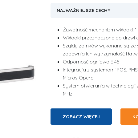
NAJWAŻNIEJSZE CECHY
Żywotność mechanizm wkładki: 1 
Wkładki przeznaczone do drzwi 
Szyldy zamków wykonane są ze st
zapewnia ich wytrzymałość i łat
Odporność ogniowa EI45
Integracja z systemami POS, PMS:.
Micros Opera
System otwierania w technologii z
MHz.
ZOBACZ WIĘCEJ
K