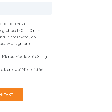
000 000 cykli
o grubości 40 – 50 mm
ali nierdzewnej, co
wość w utrzymaniu
 Micros-Fidelio Suite8 czy
bliżeniowej Mifare 13,56
ONTAKT