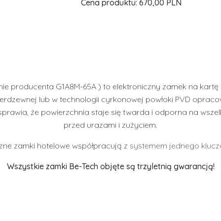
Cena produktu:
670,00 PLN
nie producenta G1A8M-65A ) to elektroniczny zamek na kart
ierdzewnej lub w technologii cyrkonowej powłoki PVD opra
sprawia, że powierzchnia staje się twarda i odporna na wsze
przed urazami i zużyciem.
czne zamki hotelowe współpracują z
systemem jednego klucz
Wszystkie zamki Be-Tech objęte są trzyletnią gwarancją!