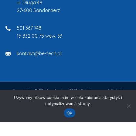
ul. Długa 49
27-600 Sandomierz
501 367 748
15 832 00 75 wew. 33
kontakt@be-tech.pl
Copyright by
DIPOL Sandomierz 2021.
All rights reserved. Projekt i
Używamy plików cookie m.in. w celu zbierania statystyk i
wykonanie:
Agencja Interaktywna Epoka
optymalizowania strony.
Tworzenie stron www:
OK
window.dataLayer = window.dataLayer || []; function gtag()
{dataLayer.push(arguments);} gtag('js', new Date());