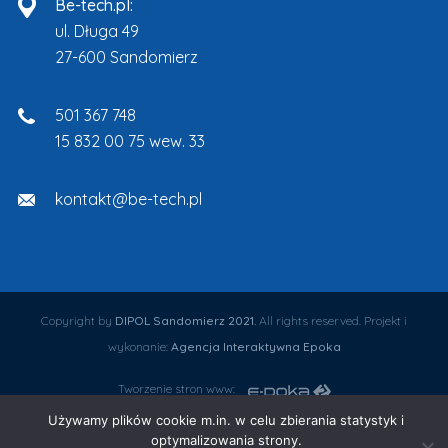
Be-tech.pl:
ul. Długa 49
27-600 Sandomierz
501 367 748
15 832 00 75 wew. 33
kontakt@be-tech.pl
Copyright by
DIPOL Sandomierz 2021.
All rights reserved. Projekt i
wykonanie:
Agencja Interaktywna Epoka
Tworzenie stron www:
Używamy plików cookie m.in. w celu zbierania statystyk i
window.dataLayer = window.dataLayer || []; function gtag()
optymalizowania strony.